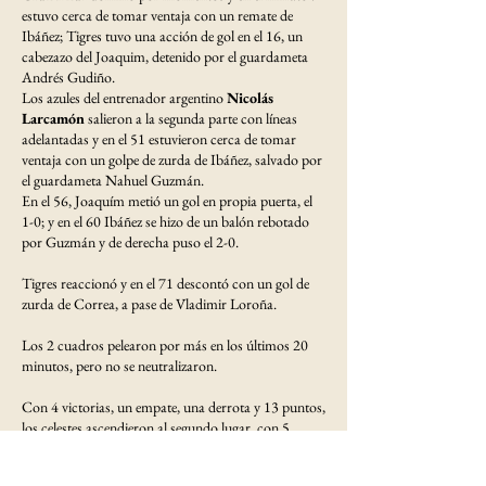
estuvo cerca de tomar ventaja con un remate de
Ibáñez; Tigres tuvo una acción de gol en el 16, un
cabezazo del Joaquim, detenido por el guardameta
Andrés Gudiño.
Los azules del entrenador argentino
Nicolás
Larcamón
salieron a la segunda parte con líneas
adelantadas y en el 51 estuvieron cerca de tomar
ventaja con un golpe de zurda de Ibáñez, salvado por
el guardameta Nahuel Guzmán.
En el 56, Joaquím metió un gol en propia puerta, el
1-0; y en el 60 Ibáñez se hizo de un balón rebotado
por Guzmán y de derecha puso el 2-0.
Tigres reaccionó y en el 71 descontó con un gol de
zurda de Correa, a pase de Vladimir Loroña.
Los 2 cuadros pelearon por más en los últimos 20
minutos, pero no se neutralizaron.
Con 4 victorias, un empate, una derrota y 13 puntos,
los celestes ascendieron al segundo lugar, con 5
unidades menos que el líder Guadalajara, que el
sábado venció 1-0 al América y mantuvo paso