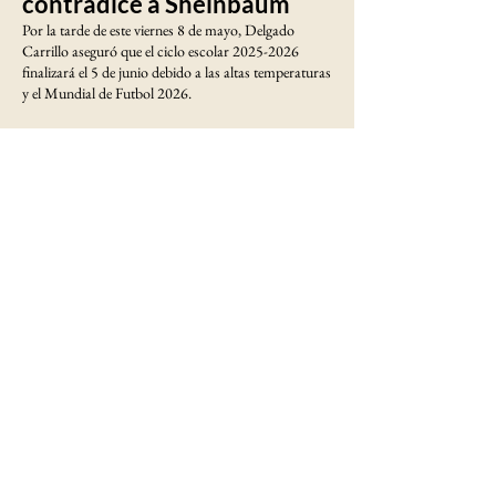
contradice a Sheinbaum
Por la tarde de este viernes 8 de mayo, Delgado
Carrillo aseguró que el ciclo escolar
2025-2026
finalizará el 5 de junio debido a las altas temperaturas
y el Mundial de Futbol 2026.
Estas declaraciones se dan luego que la presidenta
Claudia Sheinbaum Pardo dijo que se trataba de una
propuesta.
Vamos a salir el 5 (de junio), porque hay muchos
estados que ya tienen altas temperaturas y también
está el tema del Mundial. Salimos el 5, los maestros
salen el 12 por las labores administrativas.