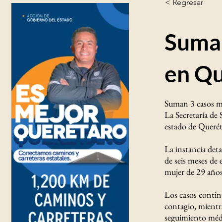
< Regresar
Suman
en Q
Suman 3 casos m
La Secretaría de 
estado de Querét
La instancia det
de seis meses de
mujer de 29 año
Los casos contin
contagio, mientr
seguimiento médi