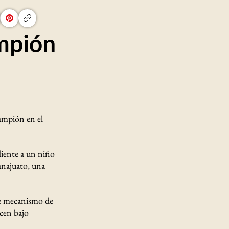
mpión
rampión en el
diente a un niño
anajuato, una
le mecanismo de
ecen bajo