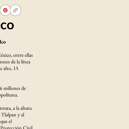
lco
lco
éxico, entre ellas
ones de la línea
e alto, 15
6 millones de
opolitana.
tura, a la altura
 Tlalpan y al
que el
 Protección Civil