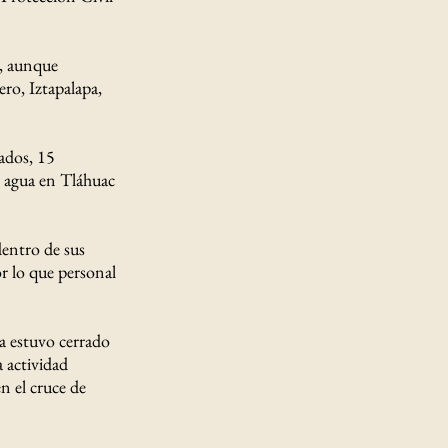
n, aunque
ro, Iztapalapa,
ados, 15
e agua en Tláhuac
dentro de sus
or lo que personal
a estuvo cerrado
a actividad
n el cruce de