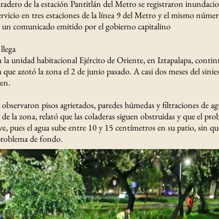
radero de la estación Pantitlán del Metro se registraron inundacio
ervicio en tres estaciones de la línea 9 del Metro y el mismo número
 un comunicado emitido por el gobierno capitalino
llega
n la unidad habitacional Ejército de Oriente, en Iztapalapa, contin
ica que azotó la zona el 2 de junio pasado. A casi dos meses del sinie
ten.
 observaron pisos agrietados, paredes húmedas y filtraciones de ag
 de la zona, relató que las coladeras siguen obstruidas y que el pro
ve, pues el agua sube entre 10 y 15 centímetros en su patio, sin qu
 problema de fondo.