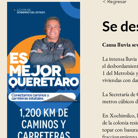
< Regresar
Se de
Causa lluvia se
La intensa lluvia
el desbordamiento
1 del Metrobús y
viviendas con dañ
La Secretaría de
metros cúbicos de
En Xochimilco, la
de la colonia res
topar con basura
fraccionamiento 