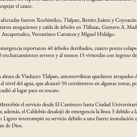
espejar el cauce.
s afectadas fueron Xochimilco, Tlalpan, Benito Juárez y Coyoacá
taron anegaciones y caída de árboles en Tláhuac, Gustavo A. Made
 Azcapotzalco, Venustiano Carranza y Miguel Hidalgo.
 emergencia reportaron 40 árboles derribados, cuatro postes colaps
50 encharcamientos severos y al menos 15 viviendas con ingreso d
 la altura de Viaducto Tlalpan, automovilistas quedaron atrapados 
al nivel del agua, que alcanzó 50 centímetros en algunas zonas, p
udió al lugar para su rescate.
l Metrobús el servicio desde El Caminero hasta Ciudad Universitari
s; además, el Cablebús desalojó de emergencia la línea 3 debido a l
ren Ligero interrumpió su servicio debido a una fuerte inundación e
an de Dios.