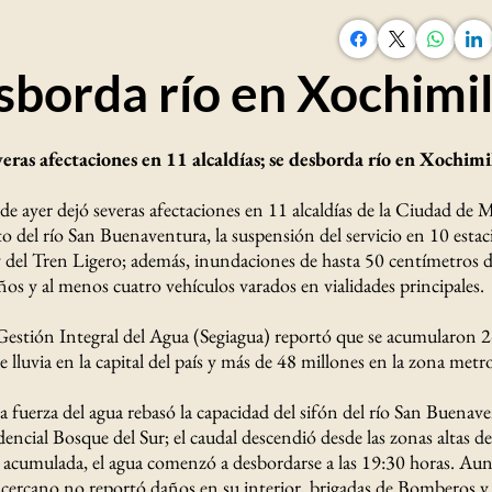
sborda río en Xochimi
veras afectaciones en 11 alcaldías; se desborda río en Xochimi
 de ayer dejó severas afectaciones en 11 alcaldías de la Ciudad de M
 del río San Buenaventura, la suspensión del servicio en 10 estaci
 del Tren Ligero; además, inundaciones de hasta 50 centímetros d
os y al menos cuatro vehículos varados en vialidades principales.
 Gestión Integral del Agua (Segiagua) reportó que se acumularon 2
 lluvia en la capital del país y más de 48 millones en la zona metr
 fuerza del agua rebasó la capacidad del sifón del río San Buenaven
idencial Bosque del Sur; el caudal descendió desde las zonas altas de
 acumulada, el agua comenzó a desbordarse a las 19:30 horas. Aun
cercano no reportó daños en su interior, brigadas de Bomberos y