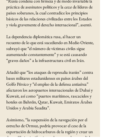
“Rusia condena con firmeza y de modo invariable la
práctica de asesinatos políticos y la
caza
de líderes de
países soberanos, la cual contradice los principios
básicos de las relaciones civilizadas entre los Estados
y viola gravemente el derecho internacional”, asentó.
La dependencia diplomática rusa, al hacer un
recuento de lo que está sucediendo en Medio Oriente,
subrayó que “el número de víctimas civiles sigue
aumentando constantemente” y se está causando
“graves daños” a la infraestructura civil en Irán.
Añadió que “los ataques de represalia iraníes” contra
bases militares estadunidenses en países árabes del
Golfo Pérsico y “el empleo de la defensa antiaérea”
afectaron los aeropuertos internacionales de Dubai y
Kuwait, así como “puertos marítimos, rascacielos y
hoteles en Bahréin, Qatar, Kuwait, Emiratos Árabes
Unidos y Arabia Saudita”.
Asimismo, “la suspensión de la navegación por el
estrecho de Ormuz, podría provocar el cese de la
exportación de hidrocarburos de la región y crear un
desequilibrio significativo en los mercados mundiales