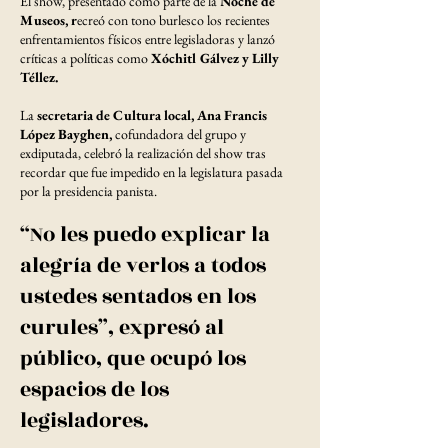
El show, presentado como parte de la
Noche de
Museos, r
ecreó con tono burlesco los recientes
enfrentamientos físicos entre legisladoras y lanzó
críticas a políticas como
Xóchitl Gálvez y Lilly
Téllez.
La
secretaria de Cultura local, Ana Francis
López Bayghen,
cofundadora del grupo y
exdiputada, celebró la realización del show tras
recordar que fue impedido en la legislatura pasada
por la presidencia panista.
“No les puedo explicar la
alegría de verlos a todos
ustedes sentados en los
curules”, expresó al
público, que ocupó los
espacios de los
legisladores.