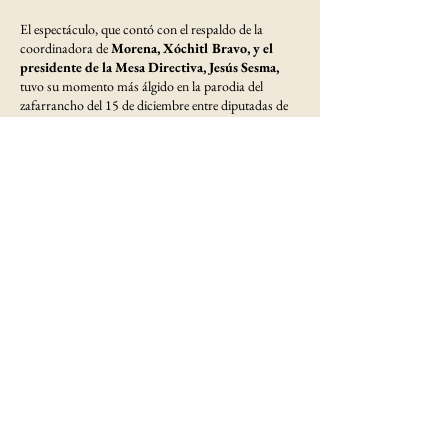
El espectáculo, que contó con el respaldo de la
coordinadora de
Morena, Xóchitl Bravo, y el
presidente de la Mesa Directiva, Jesús Sesma,
tuvo su momento más álgido en la parodia del
zafarrancho del 15 de diciembre entre diputadas de
Morena y
el PAN.
Entre jalones de cabello fingidos y frases sobre la
“armonía y capacidad de diálogo” del Congreso, las
actrices criticaron la política exterior de la oposición,
asegurando que un triunfo de Xóchitl Gálvez
habría traído al ICE al territorio mexicano.