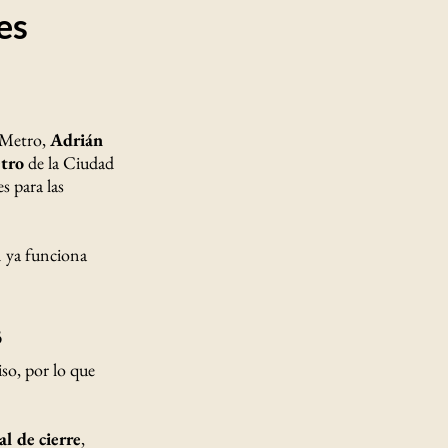
es
o Metro,
Adrián
tro
de la Ciudad
s para las
ón ya funciona
s
so, por lo que
l de cierre
,