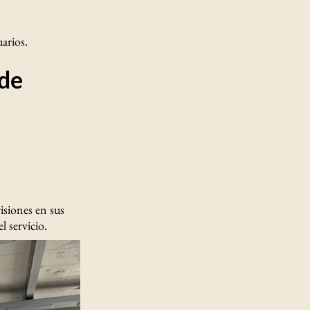
arios.
 de
isiones en sus
l servicio.