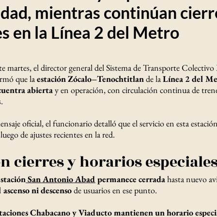
dad, mientras continúan cierr
es en la Línea 2 del Metro
e martes, el director general del Sistema de Transporte Colectiv
ormó que la
estación Zócalo–Tenochtitlan
de la
Línea 2 del Me
cuentra abierta
y en operación, con circulación continua de trene
.
nsaje oficial, el funcionario detalló que el servicio en esta estaci
uego de ajustes recientes en la red.
en cierres y horarios especiale
estación
San Antonio Abad
permanece cerrada
hasta nuevo avi
l ascenso ni descenso
de usuarios en ese punto.
staciones Chabacano y Viaducto mantienen un horario especia