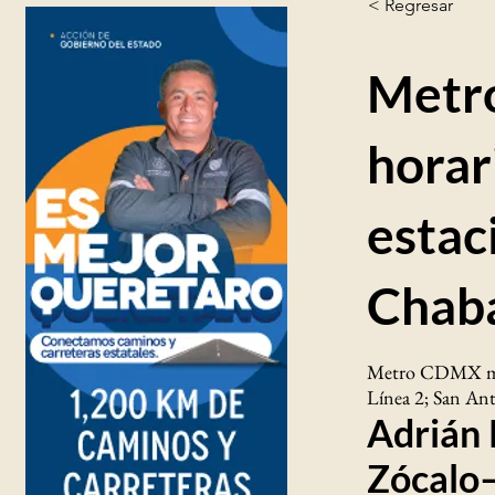
< Regresar
Metro
horar
estac
Chab
Metro CDMX manti
Línea 2; San Ant
Adrián 
Zócalo–