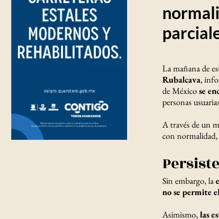
normali
parcial
La mañana de est
Rubalcava
, inf
de México
se en
personas usuarias
A través de un me
con normalidad, l
Persist
Sin embargo, la
no se permite e
Asimismo,
las e