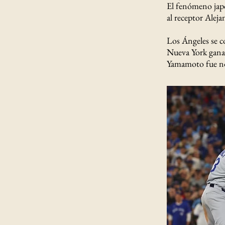
El fenómeno japo
al receptor Aleja
Los Ángeles se c
Nueva York ganar
Yamamoto fue no