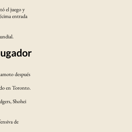
ó el juego y
décima entrada
undial.
Jugador
mamoto después
ado en Toronto.
odgers, Shohei
ensiva de