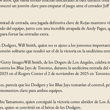
nectó un jonrón clave para empatar el juego ante el cerrador Jef
 mitad de entrada, una jugada defensiva clave de Rojas mantuvo vi
ítulo del equipo, junto con una increíble atrapada de Andy Pages,
ara forzar las entradas extra.
s Dodgers, Will Smith, quien no es ajeno a los jonrones importantes
jonrón solitario que resultó ser el de la victoria en la undécima ent
etty ImagesWill Smith, de los Dogers de Los Angeles, celebra t
 contra los Blue Jays de Toronto, durante la undécima entrada del
 2025 en el Rogers Center el 2 de noviembre de 2025 en Toronto
es, parecía que los Dodgers y los Blue Jays tomarían el control, pe
s momentos clave para ambos equipos.
bu Yamamoto, quien consiguió la victoria como abridor de Los Án
es, quien se convirtió en el héroe de los Dodgers.