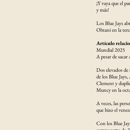
¡Y vaya que el pa
y más!
Los Blue Jays ab
Ohtani en la terc
Artículo relaci
Mundial 2025
A pesar de sacar
Dos elevados de s
de los Blue Jays
Clement y duplica
Muncy en la octav
A veces, las pers
que hizo el vene
Con los Blue Jays
campocorto de 36