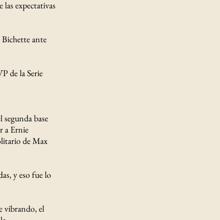
e las expectativas
 Bichette ante
P de la Serie
el segunda base
r a Ernie
olitario de Max
as, y eso fue lo
e vibrando, el
la