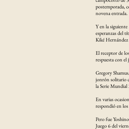
postemporada, co
novena entrada.
Y en la siguiente
esperanzas del t
Kiké Hernández p
El receptor de lo
respuesta con el 
Gregory Shamus/G
jonrón solitario
la Serie Mundial
En varias ocasion
respondió en lo
Pero fue Yoshino
Juego 6 del viern