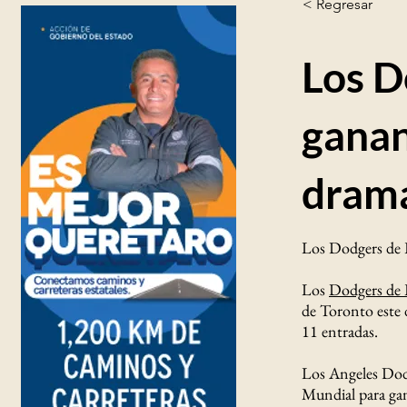
< Regresar
Los D
ganan
dramá
Los Dodgers de L
Los
Dodgers de 
de Toronto este 
11 entradas.
Los Angeles Dodge
Mundial para gan