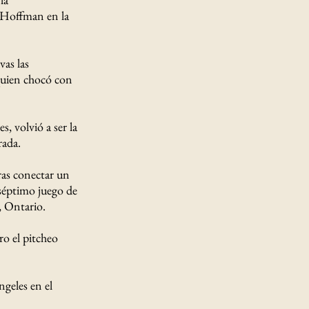
f Hoffman en la
vas las
 quien chocó con
, volvió a ser la
rada.
ras conectar un
 séptimo juego de
, Ontario.
ro el pitcheo
geles en el