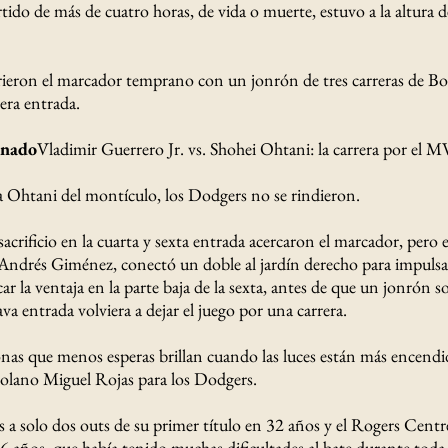
rtido de más de cuatro horas, de vida o muerte, estuvo a la altura d
rieron el marcador temprano con un jonrón de tres carreras de Bo
era entrada.
onado
Vladimir Guerrero Jr. vs. Shohei Ohtani: la carrera por el MV
 a Ohtani del montículo, los Dodgers no se rindieron.
acrificio en la cuarta y sexta entrada acercaron el marcador, pero 
, Andrés Giménez, conectó un doble al jardín derecho para impulsa
r la ventaja en la parte baja de la sexta, antes de que un jonrón s
a entrada volviera a dejar el juego por una carrera.
onas que menos esperas brillan cuando las luces están más encendid
zolano Miguel Rojas para los Dodgers.
 a solo dos outs de su primer título en 32 años y el Rogers Centr
 años, que había tenido muchas dificultades al bate durante toda 