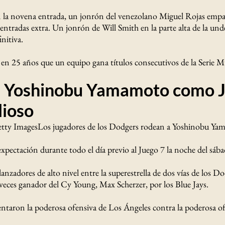
 la novena entrada, un jonrón del venezolano Miguel Rojas empat
a entradas extra. Un jonrón de Will Smith en la parte alta de la un
initiva.
z en 25 años que un equipo gana títulos consecutivos de la Serie M
 a Yoshinobu Yamamoto como 
lioso
etty ImagesLos jugadores de los Dodgers rodean a Yoshinobu Ya
xpectación durante todo el día previo al Juego 7 la noche del sáb
anzadores de alto nivel entre la superestrella de dos vías de los D
 veces ganador del Cy Young, Max Scherzer, por los Blue Jays.
ntaron la poderosa ofensiva de Los Ángeles contra la poderosa of