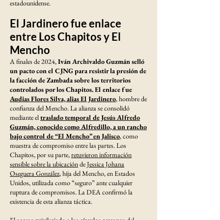
estadounidense.
El Jardinero fue enlace
entre Los Chapitos y El
Mencho
A finales de 2024,
Iván Archivaldo Guzmán selló
un pacto con el CJNG para resistir la presión de
la facción de Zambada sobre los territorios
controlados por los Chapitos. El enlace fue
Audias Flores Silva, alias El Jardinero
, hombre de
confianza del Mencho. La alianza se consolidó
mediante el
traslado temporal de Jesús Alfredo
Guzmán, conocido como Alfredillo, a un rancho
bajo control de “El Mencho” en Jalisco
, como
muestra de compromiso entre las partes. Los
Chapitos, por su parte,
retuvieron información
sensible sobre la ubicación
de
Jessica Johana
Oseguera González
, hija del Mencho, en Estados
Unidos, utilizada como “seguro” ante cualquier
ruptura de compromisos. La DEA confirmó la
existencia de esta alianza táctica.
El acceso privilegiado a los círculos cercanos del