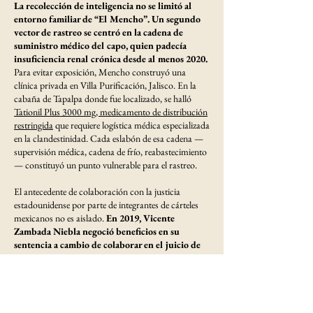
La recolección de inteligencia no se limitó al
entorno familiar de “El Mencho”. Un segundo
vector de rastreo se centró en la cadena de
suministro médico del capo, quien padecía
insuficiencia renal crónica desde al menos 2020.
Para evitar exposición, Mencho construyó una
clínica privada en Villa Purificación, Jalisco. En la
cabaña de Tapalpa donde fue localizado, se halló
Tationil Plus 3000 mg, medicamento de distribución
restringida
que requiere logística médica especializada
en la clandestinidad. Cada eslabón de esa cadena —
supervisión médica, cadena de frío, reabastecimiento
— constituyó un punto vulnerable para el rastreo.
El antecedente de colaboración con la justicia
estadounidense por parte de integrantes de cárteles
mexicanos no es aislado.
En 2019, Vicente
Zambada Niebla negoció beneficios en su
sentencia a cambio de colaborar en el juicio de
“El Chapo”
. El patrón es replicado ahora por los
Chapitos, quienes
entregan rivales a cambio de
protección para sus familias y reducción de
penas.