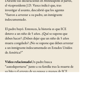
Durante sus declaraciones en Minneapolis el jueves,
el vicepresidente J.D. Vance indicó que, tras
investigar el asunto, descubrió que los agentes
“fueron a arrestar a su padre, un inmigrante
indocumentado.
El padre huyó. Entonces, la historia es que ICE
detuvo a un niño de 5 años. ¿Qué se supone que
deben hacer? ¿Deben dejar que un niño de 5 años
muera congelado? ¿No se supone que deben arrestar
a un inmigrante indocumentado en Estados Unidos
de América?”
Video relacionado
Un padre busca
“autodeportarse” junto a su familia tras la muerte de
su hijo y el arresto de su esposa a manos de ICE
El DHS comunicó que el padre fue liberado en
Estados Unidos bajo la administración de Biden.
“Han hecho todo correctamente, como debían…”,
señaló Prokosch en una conferencia de prensa. “La
familia está tramitando una solicitud de asilo, lo cual
es legal. Solo que ahora tenemos que hacerlo con la