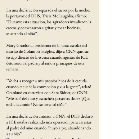
En una
declaración
separada el jueves por la noche,
la portavoz del DHS, Tricia McLaughlin, afirmó:
“Durante esta situación, los agitadores invadieron la
escena y comenzaron a gritar y tocar bocinas,
asustando al niño”.
Mary Granlund, presidenta de la junta escolar del
distrito de Columbia Heights, dijo a CNN que fue
testigo directo de la escena cuando agentes de ICE
detuvieron al padre y al niño a principios de esta
semana.
“Yo iba a recoger a mis propios hijos de la escuela
cuando escuché la conmoción y vi a la gente”, relató
Granlund en entrevista con Sara Sidner, de CNN.
“Me bajé del auto y escuché a personas decir: ‘¿Qué
están haciendo? No se lleven al niño’”.
En una declaración anterior a CNN, el DHS declaró
a ICE estaba realizando una operación para arrestar
al padre del niño cuando “huyó a pie, abandonando
a su hijo”.