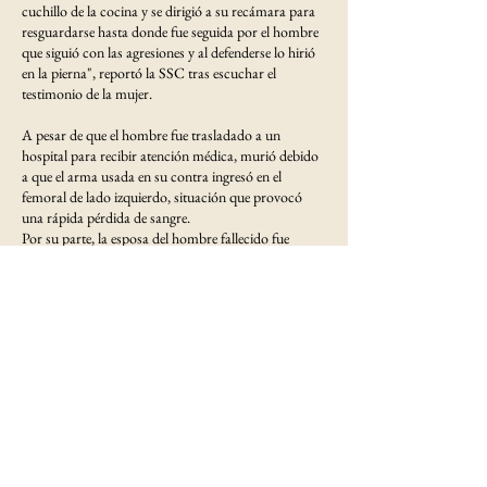
cuchillo de la cocina y se dirigió a su recámara para
resguardarse hasta donde fue seguida por el hombre
que siguió con las agresiones y al defenderse lo hirió
en la pierna", reportó la SSC tras escuchar el
testimonio de la mujer.
A pesar de que el hombre fue trasladado a un
hospital para recibir atención médica, murió debido
a que el arma usada en su contra ingresó en el
femoral de lado izquierdo, situación que provocó
una rápida pérdida de sangre.
Por su parte, la esposa del hombre fallecido fue
diagnosticada con posible fractura de nariz, y fue
trasladada a un hospital bajo custodia policial.
Las autoridades también aseguraron un cuchillo de
20 centímetros de largo que fue localizado en la
vivienda de Coyoacán, mismo que fue presentado
ante el agente del Ministerio Público, quien definirá la
situación jurídica de la persona detenida e iniciará
una carpeta de investigación por el caso.