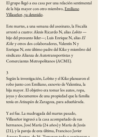
El grupo llegó a esa casa por una relación sentimental
de la hija mayor con otro miembro,
Emiliano
Villaseñor, ya detenido
.
Este martes, a una semana del asesinato, la Fiscalía
arrestó a cuatro: Alexis Ricardo N, alias
Lobito
—
hijo del presunto líder—; Luis Enrique N, alias
El
Kike
y otros dos colaboradores, Valentín N y
Enrique N, este último padre del Kike y miembro del
sindicato Alianza de Autotransportistas y
Comerciantes Metropolitanos (ACME).
3
Según la investigación, Lobito y el Kike planearon el
robo junto con Emiliano, exnovio de Valentina, la
hija mayor. El objetivo era tomar los autos, ropa,
joyas y documentos de una propiedad que la familia
tenía en Atizapán de Zaragoza, para adueñársela.
Y así fue. La madrugada del martes pasado,
Villaseñor ingresó a la casa acompañado de sus
hermanos, José María (24 años) y María de Jesús
(21), y la pareja de esta última, Francisco Javier
Azuara Santos, de 36. Tomaron todo y
asesinaron a