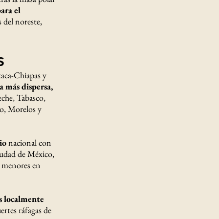
ara el
 del noreste,
s
xaca-Chiapas y
a más dispersa,
che, Tabasco,
o, Morelos y
io
nacional con
iudad de México,
 menores en
s localmente
ertes ráfagas de