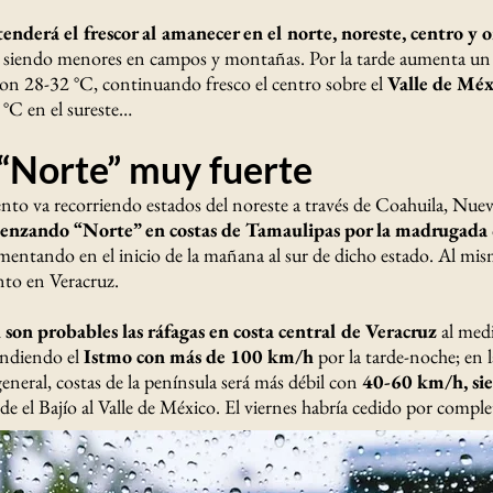
tenderá el frescor al amanecer en el norte, noreste, centro y 
siendo menores en campos y montañas. Por la tarde aumenta un p
 con 28-32 °C, continuando fresco el centro sobre el
Valle de Méx
 °C en el sureste…
“Norte” muy fuerte
iento va recorriendo estados del noreste a través de Coahuila, Nu
enzando “Norte” en costas de Tamaulipas por la madrugada
entando en el inicio de la mañana al sur de dicho estado. Al mis
nto en Veracruz.
on probables las ráfagas en costa central de Veracruz
al med
pondiendo el
Istmo con más de 100 km/h
por la tarde-noche; en 
neral, costas de la península será más débil con
40-60 km/h, sie
de el Bajío al Valle de México. El viernes habría cedido por comple