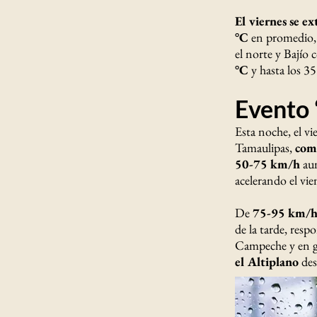
El viernes se ex
°C
en promedio, 
el norte y Bajío
°C
y hasta los 35
Evento 
Esta noche, el v
Tamaulipas,
com
50-75 km/h
aum
acelerando el vie
De
75-95 km/h s
de la tarde, res
Campeche y en ge
el Altiplano
des