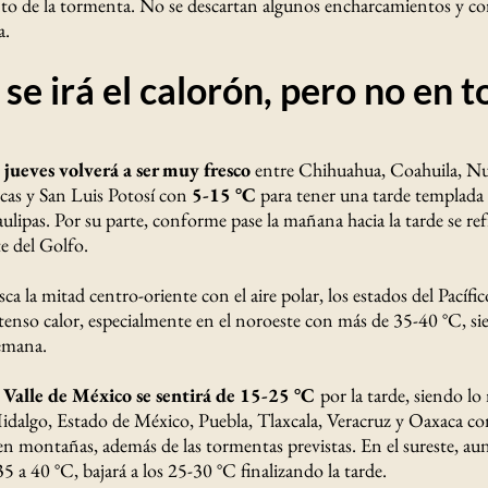
o de la tormenta. No se descartan algunos encharcamientos y co
a.
se irá el calorón, pero no en t
jueves volverá a ser muy fresco
entre Chihuahua, Coahuila, N
cas y San Luis Potosí con
5-15 °C
para tener una tarde templada
ipas. Por su parte, conforme pase la mañana hacia la tarde se refr
e del Golfo.
sca la mitad centro-oriente con el aire polar, los estados del Pací
tenso calor, especialmente en el noroeste con más de 35-40 °C, s
emana.
y Valle de México se sentirá de 15-25 °C
por la tarde, siendo lo
dalgo, Estado de México, Puebla, Tlaxcala, Veracruz y Oaxaca c
en montañas, además de las tormentas previstas. En el sureste, au
35 a 40 °C, bajará a los 25-30 °C finalizando la tarde.