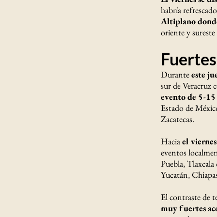
habría refrescado
Altiplano donde
oriente y surest
Fuertes
Durante
este ju
sur de Veracruz
evento de 5-15
Estado de Méxic
Zacatecas.
Hacia
el vierne
eventos localmen
Puebla, Tlaxcala
Yucatán, Chiapas
El contraste de t
muy fuertes ac