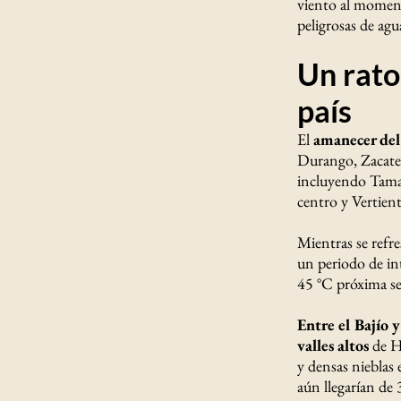
viento al moment
peligrosas de agu
Un rato 
país
El
amanecer del 
Durango, Zacate
incluyendo Tamaul
centro y Vertient
Mientras se refre
un periodo de in
45 °C próxima s
Entre el Bajío 
valles altos
de Hi
y densas nieblas 
aún llegarían de 