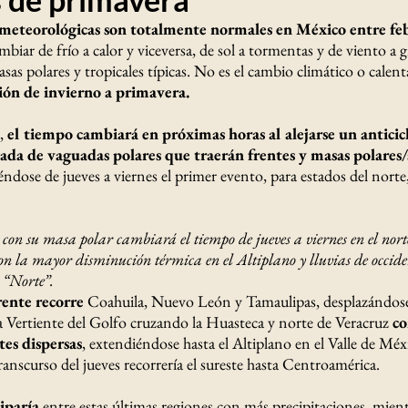
 meteorológicas son totalmente normales en México entre fe
iar de frío a calor y viceversa, de sol a tormentas y de viento a g
asas polares y tropicales típicas. No es el cambio climático o calen
ión de invierno a primavera.
,
el tiempo cambiará en próximas horas al alejarse un anticic
ada de vaguadas polares que traerán frentes y masas polares/
éndose de jueves a viernes el primer evento, para estados del norte
 con su masa polar cambiará el tiempo de jueves a viernes en el norte,
 con la mayor disminución térmica en el Altiplano y lluvias de occiden
 “Norte”.
rente recorre
Coahuila, Nuevo León y Tamaulipas, desplazándose
 Vertiente del Golfo cruzando la Huasteca y norte de Veracruz
co
es dispersas
, extendiéndose hasta el Altiplano en el Valle de Méx
transcurso del jueves recorrería el sureste hasta Centroamérica.
siparía
entre estas últimas regiones con más precipitaciones, mient