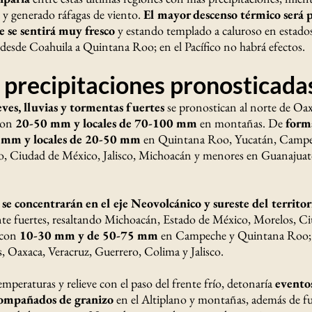
 y generado ráfagas de viento.
El mayor descenso térmico será p
 se sentirá muy fresco
y estando templado a caluroso en estados
e desde Coahuila a Quintana Roo; en el Pacífico no habrá efectos.
 precipitaciones pronosticada
eves, lluvias y tormentas fuertes
se pronostican al norte de Oa
 con
20-50 mm y locales de 70-100 mm
en montañas. De
form
 mm y locales de 20-50 mm
en Quintana Roo, Yucatán, Campe
o, Ciudad de México, Jalisco, Michoacán y menores en Guanajuat
s se concentrarán en el eje Neovolcánico y sureste del territor
te fuertes, resaltando Michoacán, Estado de México, Morelos, C
 con
10-30 mm y de 50-75 mm
en Campeche y Quintana Roo;
, Oaxaca, Veracruz, Guerrero, Colima y Jalisco.
emperaturas y relieve con el paso del frente frío, detonaría
evento
ompañados de granizo
en el Altiplano y montañas, además de fu