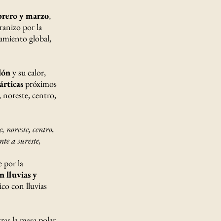
brero y marzo
,
ranizo por la
tamiento global,
lón
y su calor,
árticas
próximos
, noreste, centro,
 noreste, centro,
te a sureste,
 por la
n lluvias y
ico con lluvias
ras la masa polar