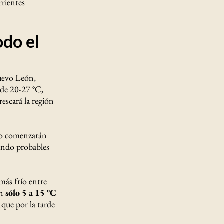
rrientes
odo el
uevo León,
 de 20-27 °C,
escará la región
fico comenzarán
iendo probables
 más frío entre
on
sólo 5 a 15 °C
nque por la tarde