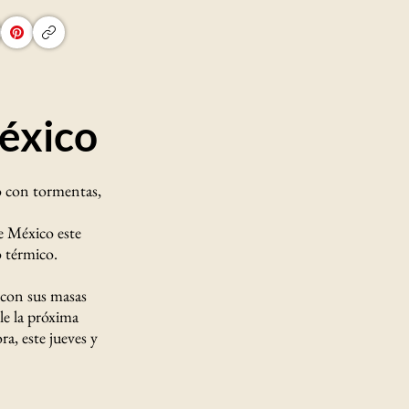
México
o con tormentas,
e México este
o térmico.
 con sus masas
le la próxima
a, este jueves y