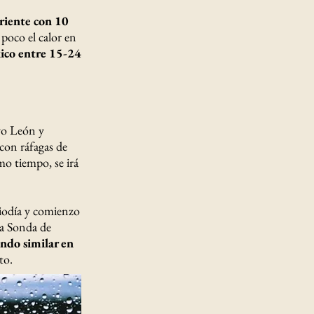
oriente con 10
oco el calor en
ico entre 15-24
evo León y
con ráfagas de
mo tiempo, se irá
iodía y comienzo
la Sonda de
ndo similar en
to.