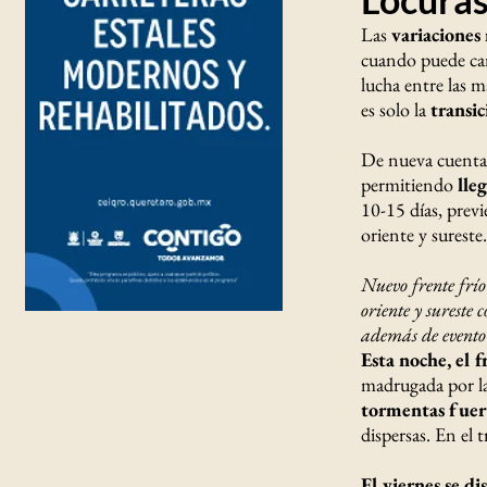
Las
variaciones
cuando puede camb
lucha entre las m
es solo la
transic
De nueva cuenta
permitiendo
lleg
10-15 días, previ
oriente y sureste.
Nuevo frente frío
oriente y sureste
además de evento
Esta noche, el f
madrugada por la
tormentas fuert
dispersas. En el 
El viernes se di