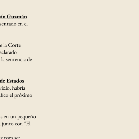
uín Guzmán
sentado en el
e la Corte
eclarado
 la sentencia de
de Estados
idio, habría
áfico el próximo
os en un pequeño
a junto con "El
 para ser