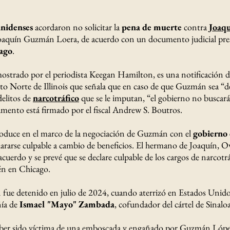
unidenses
acordaron no solicitar la
pena de muerte
contra
Joaq
 Joaquín Guzmán Loera, de acuerdo con un documento judicial pre
ago
.
strado por el periodista Keegan Hamilton, es una notificación d
rito Norte de Illinois que señala que en caso de que Guzmán sea “d
delitos de
narcotráfico
que se le imputan, “el gobierno no buscará
mento está firmado por el fiscal Andrew S. Boutros.
roduce en el marco de la negociación de Guzmán con el
gobierno 
ararse culpable a cambio de beneficios. El hermano de Joaquín, Ov
cuerdo y se prevé que se declare culpable de los cargos de narcotr
ién en Chicago.
fue detenido en julio de 2024, cuando aterrizó en Estados Unid
ía de
Ismael "Mayo" Zambada
, cofundador del cártel de Sinalo
ber sido víctima de una emboscada y engañado por Guzmán López