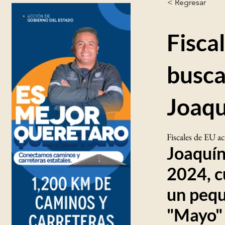
< Regresar
Fisca
busca
Joaq
Fiscales de EU a
Joaquín
2024, c
un pequ
"Mayo"