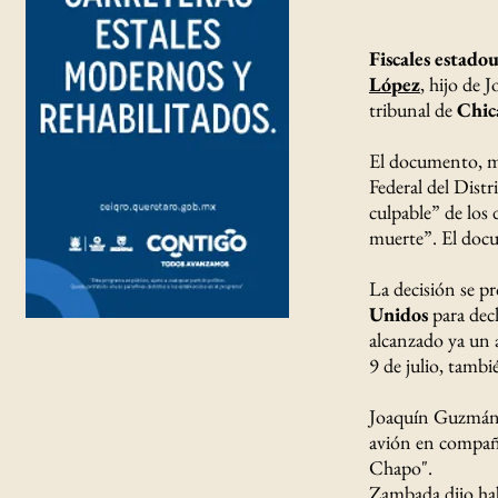
Fiscales estado
López
, hijo de
tribunal de
Chic
El documento, mo
Federal del Dist
culpable” de los 
muerte”. El docu
La decisión se p
Unidos
para decl
alcanzado ya un a
9 de julio, tamb
Joaquín Guzmán 
avión en compañ
Chapo".
Zambada dijo ha