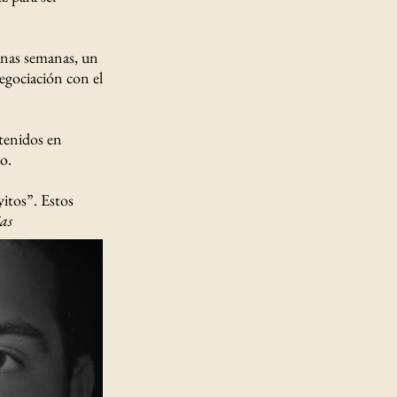
unas semanas, un
egociación con el
etenidos en
o.
itos”. Estos
as