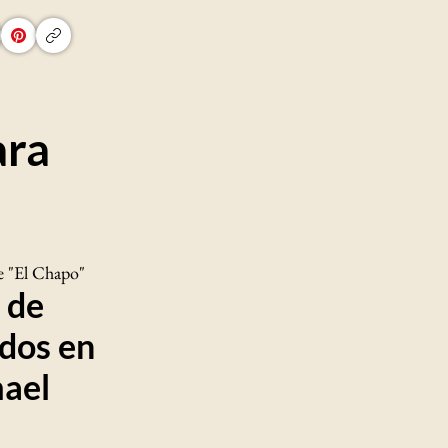
ara
e "El Chapo"
 de
idos en
mael