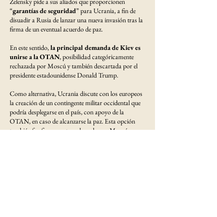
Zelensky pide a sus aliados que proporcionen
“
garantías de seguridad
” para Ucrania, a fin de
disuadir a Rusia de lanzar una nueva invasión tras la
firma de un eventual acuerdo de paz.
En este sentido,
la principal demanda de Kiev es
unirse a la OTAN
, posibilidad categóricamente
rechazada por Moscú y también descartada por el
presidente estadounidense Donald Trump.
Como alternativa, Ucrania discute con los europeos
la creación de un contingente militar occidental que
podría desplegarse en el país, con apoyo de la
OTAN, en caso de alcanzarse la paz. Esta opción
también fue firmemente rechazada por Moscú.
Alto el fuego
Para iniciar un proceso diplomático de resolución del
conflicto, Kiev lleva semanas pidiendo, al igual que la
administración de Trump, un
alto el fuego
“incondicional” de 30 días
como paso previo a las
negociaciones.
Sus aliados europeos, en coordinación con Estados