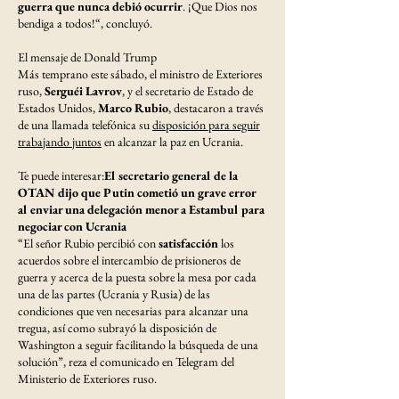
guerra que nunca debió ocurrir
. ¡Que Dios nos
bendiga a todos!“, concluyó.
El mensaje de Donald Trump
Más temprano este sábado, el ministro de Exteriores
ruso,
Serguéi Lavrov
, y el secretario de Estado de
Estados Unidos,
Marco Rubio
, destacaron a través
de una llamada telefónica su
disposición para seguir
trabajando juntos
en alcanzar la paz en Ucrania.
Te puede interesar:
El secretario general de la
OTAN dijo que Putin cometió un grave error
al enviar una delegación menor a Estambul para
negociar con Ucrania
“El señor Rubio percibió con
satisfacción
los
acuerdos sobre el intercambio de prisioneros de
guerra y acerca de la puesta sobre la mesa por cada
una de las partes (Ucrania y Rusia) de las
condiciones que ven necesarias para alcanzar una
tregua, así como subrayó la disposición de
Washington a seguir facilitando la búsqueda de una
solución”, reza el comunicado en Telegram del
Ministerio de Exteriores ruso.