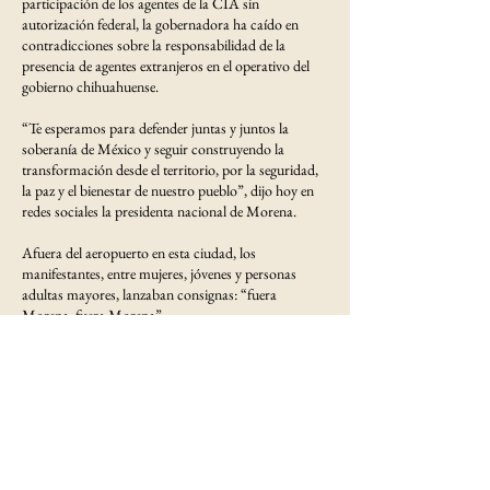
participación de los agentes de la CIA sin
autorización federal, la gobernadora ha caído en
contradicciones sobre la responsabilidad de la
presencia de agentes extranjeros en el operativo del
gobierno chihuahuense.
“Te esperamos para defender juntas y juntos la
soberanía de México y seguir construyendo la
transformación desde el territorio, por la seguridad,
la paz y el bienestar de nuestro pueblo”, dijo hoy en
redes sociales la presidenta nacional de Morena.
Afuera del aeropuerto en esta ciudad, los
manifestantes, entre mujeres, jóvenes y personas
adultas mayores, lanzaban consignas: “fuera
Morena, fuera Morena”.
En las pancartas se leían frases de rechazo al
narcotráfico, y de apoyo a la gobernadora.
Afirmaron que son habitantes del sur de Chihuahua
que fueron invitados por líderes vecinales, para
expresar su respaldo a la mandataria chihuahuense.
Tanto Montiel como López Beltrán subieron