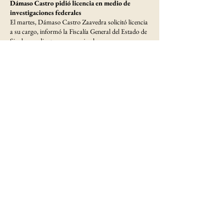
Dámaso Castro pidió licencia en medio de
investigaciones federales
El martes, Dámaso Castro Zaavedra solicitó licencia
a su cargo, informó la Fiscalía General del Estado de
Sinaloa mediante un comunicado.
La separación temporal ocurre en medio del
contexto generado por las investigaciones y
señalamientos dados a conocer recientemente por
autoridades federales de Estados Unidos, en los que
el nombre del funcionario fue mencionado
junto al de otros actuales y exservidores
públicos sinaloenses
.
En el documento difundido por la institución se
precisó que Castro Zaavedra
manifestó su
disposición de colaborar con cualquier
requerimiento institucional
que pudiera
formularse por las vías legales correspondientes y “en
estricto apego al marco jurídico”.