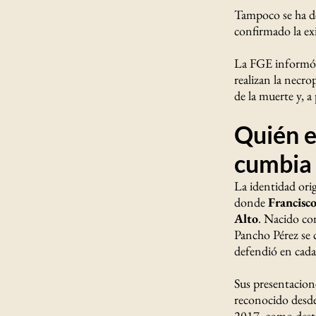
Tampoco se ha de
confirmado la ex
La FGE informó q
realizan la necrop
de la muerte y, a 
Quién e
cumbia 
La identidad ori
donde
Francisc
Alto
. Nacido con
Pancho Pérez se c
defendió en cada
Sus presentacion
reconocido desde
2017, como dest