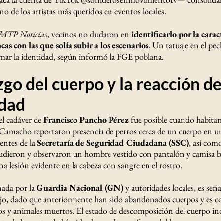
o de los artistas más queridos en eventos locales.
MTP Noticias
, vecinos no dudaron en
identificarlo por la carac
cas con las que solía subir a los escenarios
. Un tatuaje en el pe
mar la identidad, según informó la FGE poblana.
zgo del cuerpo y la reacción de
dad
el cadáver de
Francisco Pancho Pérez
fue posible cuando habitant
amacho reportaron presencia de perros cerca de un cuerpo en un 
entes de la
Secretaría de Seguridad Ciudadana (SSC)
, así com
 acudieron y observaron un hombre vestido con pantalón y camisa b
una lesión evidente en la cabeza con sangre en el rostro.
nada por la
Guardia Nacional (GN)
y autoridades locales, es señ
jo, dado que anteriormente han sido abandonados cuerpos y es 
s y animales muertos. El estado de descomposición del cuerpo ind