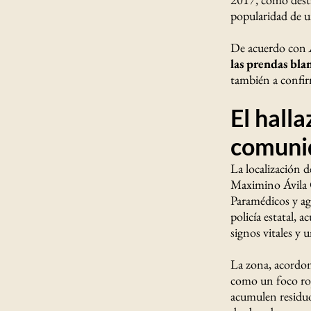
popularidad de un
De acuerdo con
las prendas blan
también a confir
El halla
comuni
La localización d
Maximino Ávila C
Paramédicos y ag
policía estatal,
signos vitales y 
La zona, acordo
como un foco ro
acumulen residuo