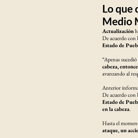
Lo que 
Medio M
Actualización
ha
De acuerdo con l
Estado de Pueb
“Apenas sucedió e
cabeza, entonce
avanzando al res
Anterior informa
De acuerdo con l
Estado de Pueb
en la cabeza
.
Hasta el momento
ataque, un acc