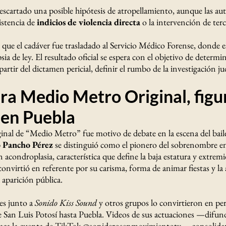
scartado una posible hipótesis de atropellamiento, aunque las au
istencia de
indicios de violencia directa
o la intervención de ter
ue el cadáver fue trasladado al Servicio Médico Forense, donde es
sia de ley. El resultado oficial se espera con el objetivo de determi
partir del dictamen pericial, definir el rumbo de la investigación jud
ra Medio Metro Original, figur
en Puebla
ginal de “Medio Metro” fue motivo de debate en la escena del bai
o Pancho Pérez
se distinguió como el pionero del sobrenombre e
 acondroplasia, característica que define la baja estatura y extremi
onvirtió en referente por su carisma, forma de animar fiestas y la
 aparición pública.
es junto a
Sonido Kiss Sound
y otros grupos lo convirtieron en per
 San Luis Potosí hasta Puebla. Videos de sus actuaciones —difun
aca la cuenta de TikTok @soniderosenmovimientotv— consolidar