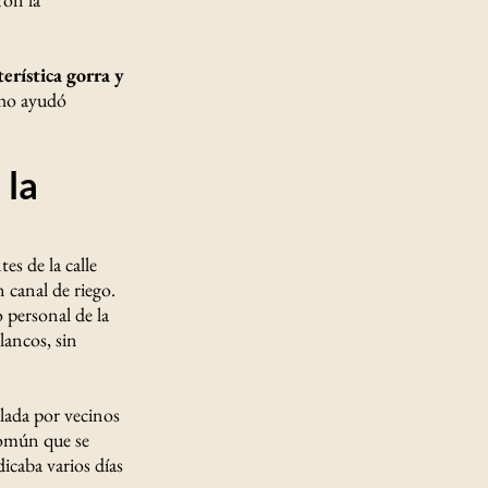
terística gorra y
cho ayudó
 la
es de la calle
canal de riego.
o personal de la
lancos, sin
alada por vecinos
común que se
icaba varios días