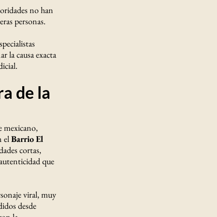
toridades no han
ceras personas.
pecialistas
nar la causa exacta
icial.
a de la
le mexicano,
n el
Barrio El
dades cortas,
 autenticidad que
sonaje viral, muy
didos desde
on la