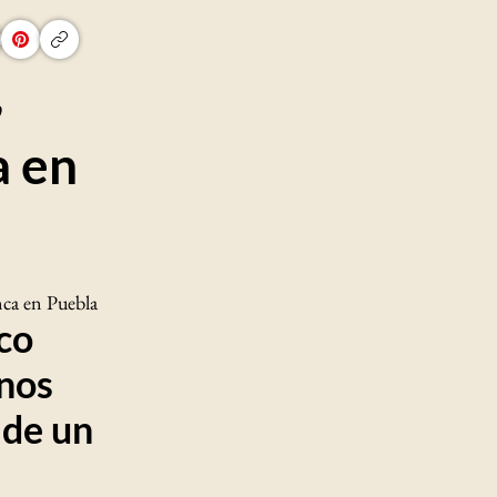
,
a en
nca en Puebla
sco
inos
 de un