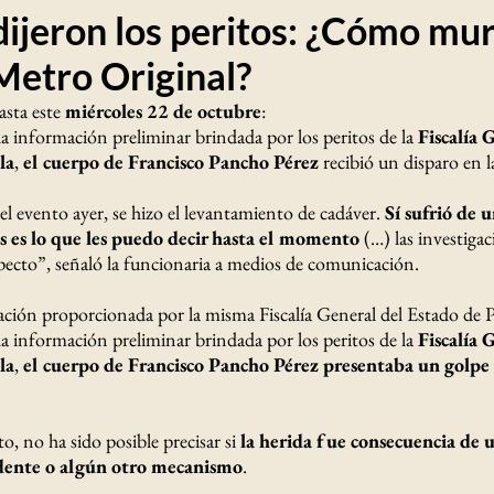
dijeron los peritos: ¿Cómo mur
etro Original?
sta este
miércoles 22 de octubre
:
a información preliminar brindada por los peritos de la
Fiscalía 
la
,
el cuerpo de Francisco Pancho Pérez
recibió un disparo en l
l evento ayer, se hizo el levantamiento de cadáver.
Sí sufrió de u
s es lo que les puedo decir hasta el momento
(…) las investigac
pecto”, señaló la funcionaria a medios de comunicación.
ción proporcionada por la misma Fiscalía General del Estado de P
a información preliminar brindada por los peritos de la
Fiscalía 
la
,
el cuerpo de Francisco Pancho Pérez presentaba un golp
, no ha sido posible precisar si
la herida fue consecuencia de u
idente o algún otro mecanismo
.