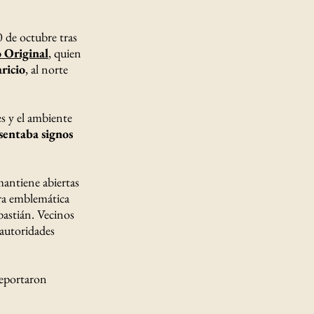
0 de octubre tras
 Original
, quien
ricio
, al norte
es y el ambiente
sentaba signos
mantiene abiertas
ura emblemática
bastián. Vecinos
 autoridades
reportaron