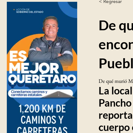
< Regresar
De qu
encon
Pueb
De qué murió Med
La loca
Pancho 
reporta
cuerpo 