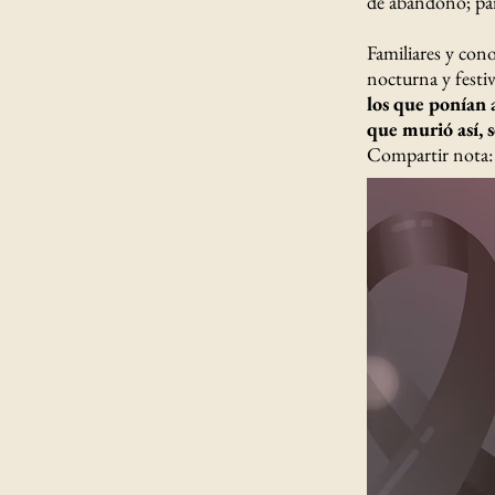
de abandono; part
Familiares y con
nocturna y festi
los que ponían 
que murió así, 
Compartir nota: