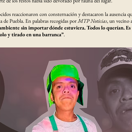
e de los restos había sido devorado por fauna del lugar.
ocidos reaccionaron con consternación y destacaron la ausencia que
va de Puebla. En palabras recogidas por
MTP Noticias
, un vecino 
ambiente sin importar dónde estuviera. Todos lo querían. Es 
solo y tirado en una barranca”
.