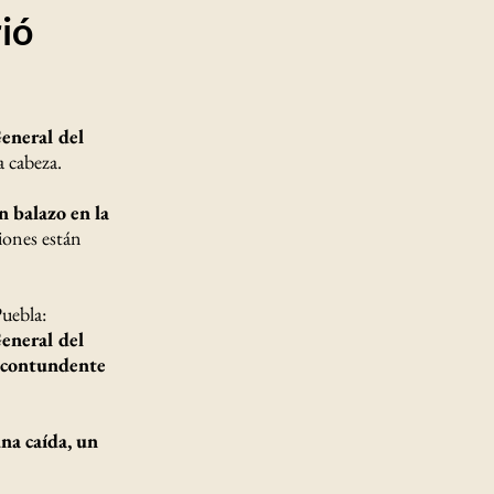
ió
General del
a cabeza.
n balazo en la
iones están
uebla:
General del
e contundente
na caída, un