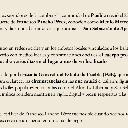
 los seguidores de la cumbia y la comunidad de
Puebla
creció el 2
uerte de
Francisco Pancho Pérez
,
conocido como
Medio Metro
n vida en una barranca de la junta auxiliar
San Sebastián de Apa
utió en redes sociales y en los ámbitos locales vinculados a los bail
erdo con medios locales y confirmaciones oficiales,
el cuerpo pre
levaba varios días en el lugar antes de ser localizado
.
igado por la
Fiscalía General del Estado de Puebla (FGE)
, que 
ara esclarecer las
circunstancias en las que murió
el bailarín, fig
os bailes populares en colonias como El Alto, La Libertad y San Se
a música sonidera mantienen vigilia digital y piden respuestas a las
del cadáver de Francisco Pancho Pérez fue posible cuando vecinos 
ros cerca de un cuerpo en un canal de riego