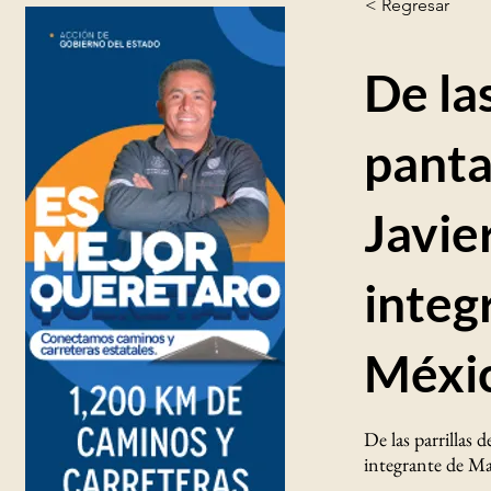
< Regresar
De las
panta
Javie
integ
Méxi
De las parrillas 
integrante de M