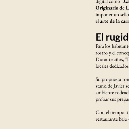
digital como
"La
Originario de 
imponer un sello
el
arte de la car
El rugid
Para los habitant
rostro y el conc
Durante años, "
locales dedicados 
Su propuesta rom
stand de Javier s
ambiente rodeado 
probar sus prepa
Con el tiempo, t
restaurante bajo 