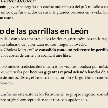
 Chuleta Metalera".
León
, Javier ha llegado a la cocina más famosa del país no sólo a c
 único que fusiona dos de sus más grandes pasiones en la vida: la
ne asada.
o de las parrillas en León
es de León y los amantes de los festivales gastronómicos en la regió
epto culinario de Javier Lara no son ninguna novedad.
La Chuleta Metalera"
se consolidó como un referente imperdib
a los cortes de carne y la cocina al aire libre.
pió moldes tradicionales: mientras los vecinos optaban por músic
e caracterizaba por
bocinas gigantes reproduciendo bandas de 
de motociclistas, el intenso olor al carbón y largas filas de come
raciones.
ransformó este éxito de los festivales en su propio negocio, cons
este original concepto de asador rústico y apasionado.