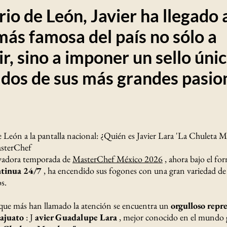
io de León, Javier ha llegado a
más famosa del país no sólo a
r, sino a imponer un sello úni
 dos de sus más grandes pasio
de León a la pantalla nacional: ¿Quién es Javier Lara 'La Chuleta Me
asterChef
vadora temporada de
MasterChef México 2026
, ahora bajo el fo
ntinua 24/7
, ha encendido sus fogones con una gran variedad de
os.
s que más han llamado la atención se encuentra un
orgulloso repr
ajuato
: J
avier Guadalupe Lara
, mejor conocido en el mundo