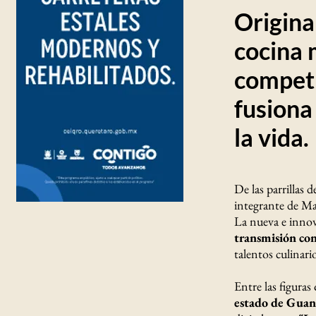
Originar
cocina 
competi
fusiona
la vida.
De las parrillas 
integrante de M
La nueva e inno
transmisión co
talentos culinari
Entre las figura
estado de Guan