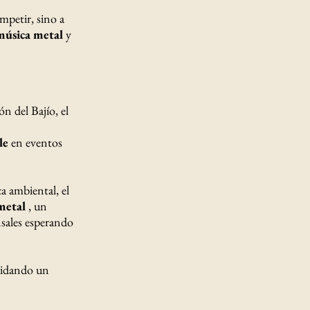
ompetir, sino a
música metal
y
n del Bajío, el
le
en eventos
a ambiental, el
metal
, un
nsales esperando
olidando un