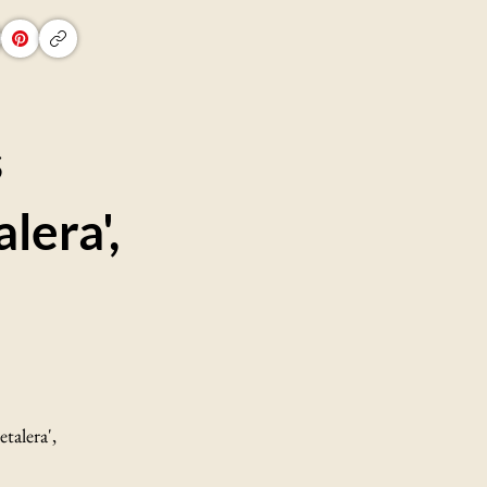
s
lera',
talera',