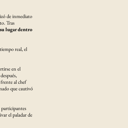
izó de inmediato
to. Tras
 su lugar dentro
iempo real, el
tirse en el
 después,
frente al chef
umado que cautivó
 participantes
var el paladar de