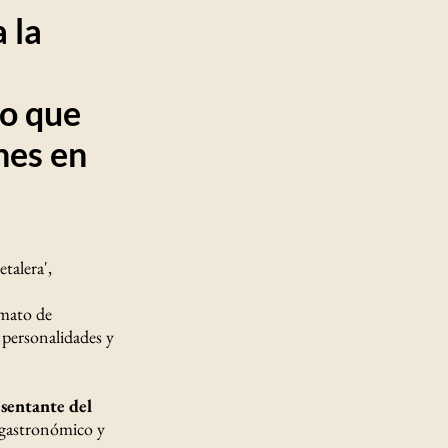
 la
co que
nes en
talera',
rmato de
 personalidades y
esentante del
 gastronómico y