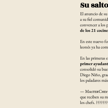
Su salt
El anuncio de su
a su fiel comunid
convencer a los 
de los 21 cocin
En este nuevo for
leonés ya ha com
En las primeras e
primer ayudante
consolidó su bu
Diego Niño, grac
los paladares más
— MᴀsᴛᴇʀCʜᴇғ 
que reciben su m
los chefs. ??????