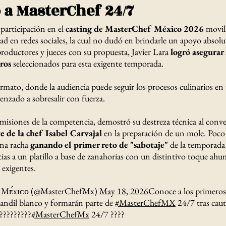
o a MasterChef 24/7
 participación en el
casting de MasterChef México 2026
movil
ad en redes sociales, la cual no dudó en brindarle un apoyo absolu
productores y jueces con su propuesta, Javier Lara
logró asegurar
eros
seleccionados para esta exigente temporada.
mato, donde la audiencia puede seguir los procesos culinarios en t
enzado a sobresalir con fuerza.
misiones de la competencia, demostró su destreza técnica al conver
 de la chef Isabel Carvajal
en la preparación de un mole. Poco
ena racha
ganando el primer reto de "sabotaje"
de la temporada 
ias a un platillo a base de zanahorias con un distintivo toque ah
 exigentes.
Mᴇ́xɪᴄᴏ (@MasterChefMx)
May 18, 2026
Conoce a los primeros
andil blanco y formarán parte de
#MasterChefMX
24/7 tras cauti
??????????
#MasterChefMx
24/7 ????