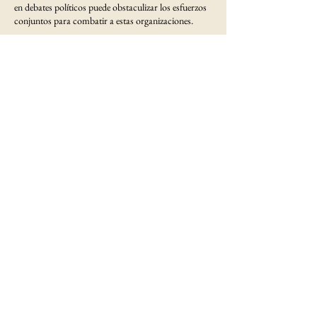
en debates políticos puede obstaculizar los esfuerzos
conjuntos para combatir a estas organizaciones.
“Cada momento que dedicamos a convertir este
desafío compartido de seguridad en una discusión
política, es una oportunidad perdida para fortalecer
nuestra cooperación y proteger a las personas a las
que servimos”, señaló.