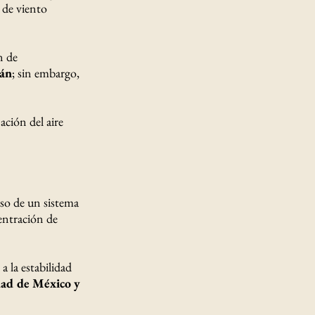
 de viento
n de
cán
; sin embargo,
ción del aire
aso de un sistema
centración de
 la estabilidad
dad de México y