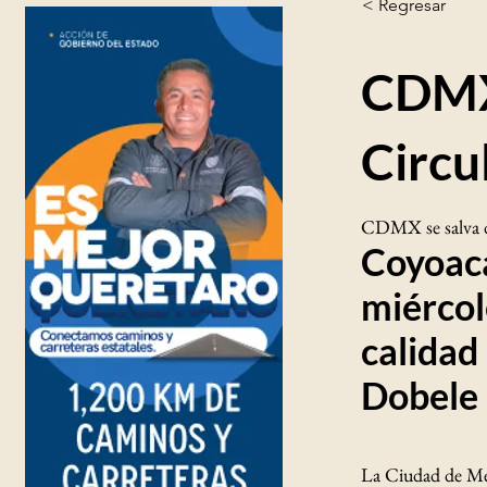
< Regresar
CDMX 
Circu
CDMX se salva d
Coyoacá
miércol
calidad
Dobele 
La Ciudad de Mé