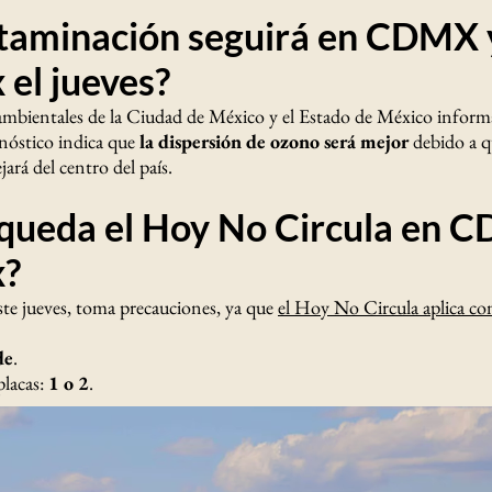
taminación seguirá en CDMX 
el jueves?
ambientales de la Ciudad de México y el Estado de México infor
onóstico indica que
la dispersión de ozono será mejor
debido a q
ejará del centro del país.
queda el Hoy No Circula en 
?
este jueves, toma precauciones, ya que
el Hoy No Circula aplica c
de
.
placas:
1 o 2
.