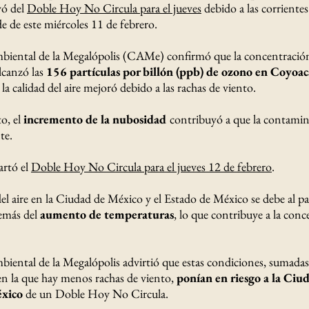
lvó del
Doble Hoy No Circula para el jueves
debido a las corrientes
rde de este miércoles 11 de febrero.
iental de la Megalópolis (CAMe) confirmó que la concentració
lcanzó las
156 partículas por billón (ppb) de ozono en Coyoa
a calidad del aire mejoró debido a las rachas de viento.
o, el
incremento de la nubosidad
contribuyó a que la contamina
te.
artó el
Doble Hoy No Circula para el jueves 12 de febrero
.
del aire en la Ciudad de México y el Estado de México se debe al p
demás del
aumento de temperaturas
, lo que contribuye a la con
ental de la Megalópolis advirtió que estas condiciones, sumadas a
 en la que hay menos rachas de viento,
ponían en riesgo a la Ciu
éxico
de un Doble Hoy No Circula.