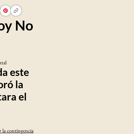
oy No
tal
da este
oró la
tara el
r la contingencia