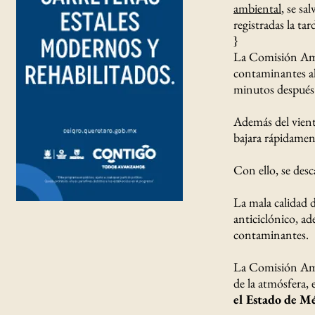
ambiental
, se sa
registradas la ta
}
La Comisión Amb
contaminantes a
minutos después l
Además del vient
bajara rápidamen
Con ello, se desc
La mala calidad 
anticiclónico, a
contaminantes.
La Comisión Ambi
de la atmósfera,
el Estado de M