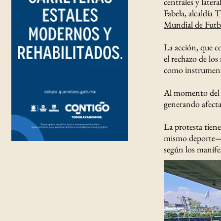
centrales y latera
Fabela,
alcaldía 
Mundial de Futb
La acción, que co
el rechazo de los
como instrument
Al momento del 
generando afectac
La protesta tien
mismo deporte— 
según los manifes