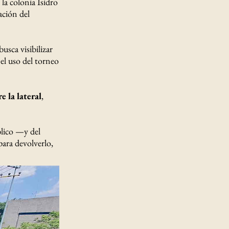
 la colonia Isidro
ación del
usca visibilizar
 el uso del torneo
e la lateral
,
blico —y del
ara devolverlo,