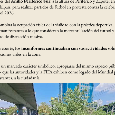
les del
Anillo Periférico Sur
, a la altura de Periférico y Zapote, en
Tlalpan
, para realizar partidos de futbol en protesta contra la celebr
ol 2026.
mbina la ocupación física de la vialidad con la práctica deportiva, b
 manifestantes a lo que consideran la mercantilización del futbol y
o de distracción masiva.
reporte,
los inconformes continuaban con sus actividades sobr
iones viales en la zona.
e un marcado carácter simbólico: apropiarse del mismo espacio pú
que las autoridades y la
FIFA
exhiben como legado del Mundial p
tantes, a la ciudadanía.