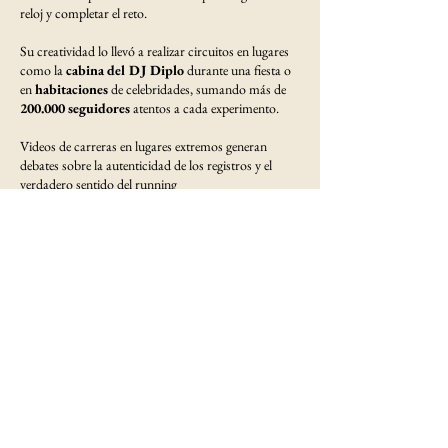
reloj y completar el reto.
Su creatividad lo llevó a realizar circuitos en lugares
como la
cabina del DJ Diplo
durante una fiesta o
en
habitaciones
de celebridades, sumando más de
200.000 seguidores
atentos a cada experimento.
Videos de carreras en lugares extremos generan
debates sobre la autenticidad de los registros y el
verdadero sentido del running
Otros aficionados han intentado replicar la
tendencia. Uno de ellos es Wyatt Gillespie, quien,
inspirado por los videos de Cohen, intentó recorrer
cinco kilómetros en un
camión de mudanzas
,
aunque solo pudo mantenerse activo durante tres
minutos: “Volaba por las paredes. Apenas conseguí
correr tres minutos”, relató en tono humorístico.
El crecimiento de estos retos ha generado
escepticismo entre parte de la audiencia, sobre todo
por la facilidad con que la
tecnología
puede
interpretar movimientos
repetitivos como