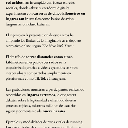
reducidos
han irrumpido con fuerza en redes
sociales, donde atletas y creadores digitales
experimentan con
carreras de cinco kilómetros
en
lugares tan inusuales
como baños de avión,
furgonetas o incluso bañeras.
El ingenio en la presentación de estos retos ha
ampliado los límites de lo imaginable en el deporte
recreativo online, según
The New York Times
.
El desafío de
correr distancias como cinco
kilómetros en
espacios
cerrados
se ha
popularizado gracias a videos grabados en sitios
inesperados y compartidos ampliamente en
plataformas como TikTok e Instagram.
Las grabaciones muestran a participantes realizando
recorridos en
lugares extremos
, lo que genera
debates sobre la legitimidad y el sentido de estas
pruebas atípicas, mientras millones de usuarios
siguen y comentan cada
nueva hazaña
.
Ejemplos y modalidades de retos virales de running
Los retos virales de running en espacios diminutos