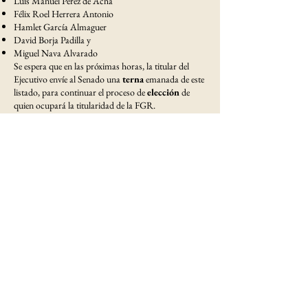
Luis Manuel Pérez de Acha
Félix Roel Herrera Antonio
Hamlet García Almaguer
David Borja Padilla y
Miguel Nava Alvarado
Se espera que en las próximas horas, la titular del
Ejecutivo envíe al Senado una
terna
emanada de este
listado, para continuar el proceso de
elección
de
quien ocupará la titularidad de la FGR.
Esas tres personas comparecerán en la sesión de este
miércoles para exponer sus proyectos de trabajo. En
esa misma sesión se votará para elegir a quien estará
al frente de la Fiscalía General de la República en el
periodo que va de diciembre de 2025 a diciembre de
2034, para lo cual rendirá protesta inmediatamente
después de la votación.