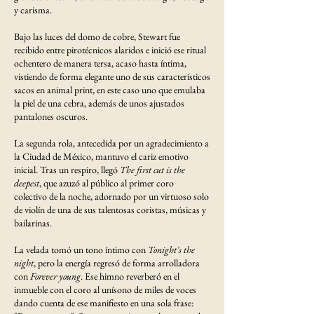
y carisma.
Bajo las luces del domo de cobre, Stewart fue
recibido entre pirotécnicos alaridos e inició ese ritual
ochentero de manera tersa, acaso hasta íntima,
vistiendo de forma elegante uno de sus característicos
sacos en animal print, en este caso uno que emulaba
la piel de una cebra, además de unos ajustados
pantalones oscuros.
La segunda rola, antecedida por un agradecimiento a
la Ciudad de México, mantuvo el cariz emotivo
inicial. Tras un respiro, llegó
The first cut is the
deepest
, que azuzó al público al primer coro
colectivo de la noche, adornado por un virtuoso solo
de violín de una de sus talentosas coristas, músicas y
bailarinas.
La velada tomó un tono íntimo con
Tonight's the
night
, pero la energía regresó de forma arrolladora
con
Forever young
. Ese himno reverberó en el
inmueble con el coro al unísono de miles de voces
dando cuenta de ese manifiesto en una sola frase: