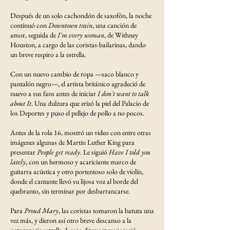
Después de un solo cachondón de saxofón, la noche
continuó con
Downtown train
, una canción de
amor, seguida de
I'm every woman
, de Withney
Houston, a cargo de las coristas-bailarinas, dando
un breve respiro a la estrella.
Con un nuevo cambio de ropa —saco blanco y
pantalón negro—, el artista británico agradeció de
nuevo a sus fans antes de iniciar
I don't want to talk
about It
. Una dulzura que erizó la piel del Palacio de
los Deportes y puso el pellejo de pollo a no pocos.
Antes de la rola 16, mostró un video con entre otras
imágenes algunas de Martin Luther King para
presentar
People get ready
. Le siguió
Have I told you
lately
, con un hermoso y acariciante marco de
guitarra acústica y otro portentoso solo de violín,
donde el cantante llevó su lijosa voz al borde del
quebranto, sin terminar por desbarrancarse.
Para
Proud Mary
, las coristas tomaron la batuta una
vez más, y dieron así otro breve descanso a la
octogenaria estrella. Luego, Stewart reapareció