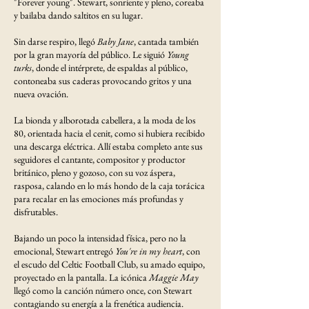
"Forever young". Stewart, sonriente y pleno, coreaba
y bailaba dando saltitos en su lugar.
Sin darse respiro, llegó
Baby Jane
, cantada también
por la gran mayoría del público. Le siguió
Young
turks
, donde el intérprete, de espaldas al público,
contoneaba sus caderas provocando gritos y una
nueva ovación.
La bionda y alborotada cabellera, a la moda de los
80, orientada hacia el cenit, como si hubiera recibido
una descarga eléctrica. Allí estaba completo ante sus
seguidores el cantante, compositor y productor
británico, pleno y gozoso, con su voz áspera,
rasposa, calando en lo más hondo de la caja torácica
para recalar en las emociones más profundas y
disfrutables.
Bajando un poco la intensidad física, pero no la
emocional, Stewart entregó
You're in my heart
, con
el escudo del Celtic Football Club, su amado equipo,
proyectado en la pantalla. La icónica
Maggie May
llegó como la canción número once, con Stewart
contagiando su energía a la frenética audiencia.