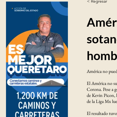
< Regresar
Améri
sotan
homb
América no pued
El América no su
Corona. Pese a g
de Kevin Picon, 
de la Liga Mx lu
El resultado tuv