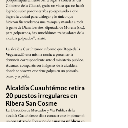
Gobierno de la Ciudad, grabé un video que no había
logrado subir porque estaba yo esperando a que
llegara la ciudad para dialogar y lo único que
hicieron fue tendernos una trampa y mandar a toda
la gente de Diana Barrios, diputada de Morena (sic.),
para golpearnos, hay muchísimos trabajadores de la
alcaldía golpeados”, relató.
La alcaldía Cuauhtémoc informó que
Rojo de la
Vega
acudió esta misma noche a presentar la
denuncia correspondiente ante el ministerio público.
Además, compartieron imágenes de la alcaldesa
donde se observa que tiene golpes en un pómulo,
brazo y espalda.
Alcaldía Cuauhtémoc retira
20 puestos irregulares en
Ribera San Cosme
La Dirección de Mercados y Vía Pública de la
alcaldía Cuauhtémoc dio a conocer que implementó
un
operativo
de liberación de
espacios públicos
en
la Avenida Ribera de San Cosme, mediante el cual se