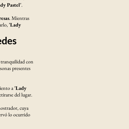
ady Pastel'
.
resas
. Mientras
rlo,
'Lady
redes
e tranquilidad con
rsonas presentes
miento a
'Lady
tirarse del lugar.
mostrador, cuya
ervó lo ocurrido