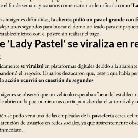
e el fin de semana y usuarios comenzaron a identificarla como
'L
as imágenes difundidas,
la clienta pidió un pastel grande con f
alejó unos segundos para buscar el domo utilizado para empaqueta
 establecimiento con el postre sin realizar el pago.
 'Lady Pastel' se viraliza en 
s
pidamente
se viralizó
en plataformas digitales debido a la aparent
abandonó el negocio. Usuarios destacaron que, pese a que había pe
la acción ocurrió en cuestión de segundos
.
mágenes se observó que un vehículo esperaba afuera del estableci
le abrieron la puerta mientras corría para abordar el automóvil y re
ién se pudo ver a una de las empleadas de la
pastelería
cerca del 
a atención de usuarios en redes sociales, ya que aparentemente obs
 inmediato.