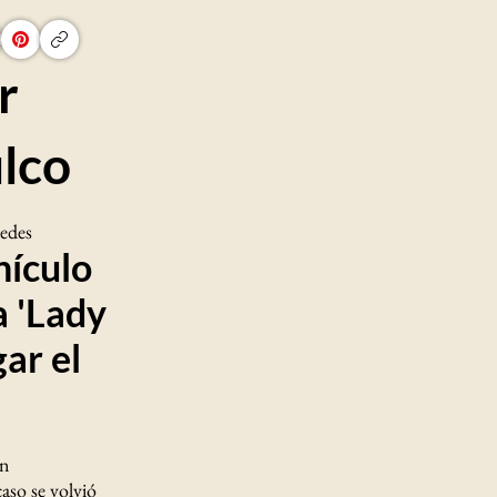
r
lco
redes
hículo
a 'Lady
gar el
an
 caso se volvió