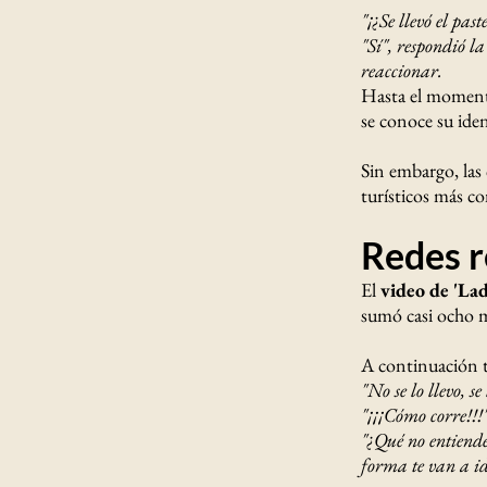
"¡¿Se llevó el pas
"Sí", respondió l
reaccionar.
Hasta el momen
se conoce su ide
Sin embargo, las 
turísticos más c
Redes r
El
video de 'Lad
sumó casi ocho mi
A continuación t
"No se lo llevo, se
"¡¡¡Cómo corre!!!"
"¿Qué no entiende
forma te van a id