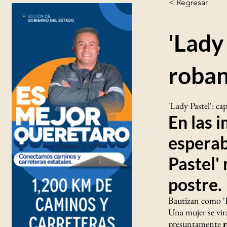
< Regresar
'Lady
roban
'Lady Pastel': ca
En las 
esperab
Pastel' 
postre.
Bautizan como 'L
Una mujer se vira
presuntamente
r