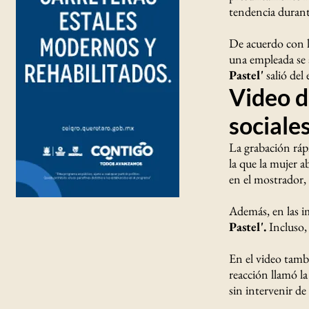
tendencia durant
De acuerdo con l
una empleada se 
Pastel'
salió del
Video de
sociale
La grabación rá
la que la mujer 
en el mostrador,
Además, en las i
Pastel'.
Incluso, 
En el video tamb
reacción llamó l
sin intervenir de