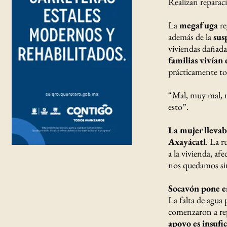
Realizan reparac
La
megafuga
re
además de la
sus
viviendas dañad
familias vivían
prácticamente to
“Mal, muy mal, m
esto”.
La mujer llevab
Axayácatl
. La r
a la vivienda, a
nos quedamos sin
Socavón pone en
La falta de agua
comenzaron a rep
apoyo es insufic