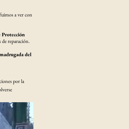
 fuimos a ver con
 Protección
s de reparación.
 madrugada del
.
ciones por la
olverse