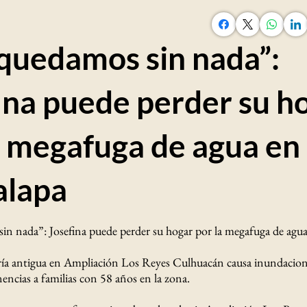
quedamos sin nada”:
ina puede perder su h
a megafuga de agua en
alapa
n nada”: Josefina puede perder su hogar por la megafuga de agua
ría antigua en Ampliación Los Reyes Culhuacán causa inundacion
encias a familias con 58 años en la zona.