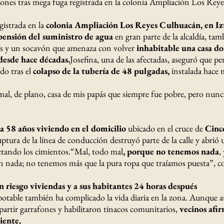
iones tras mega fuga registrada en la colonia Ampliación Los Rey
gistrada en la
colonia Ampliación Los Reyes Culhuacán, en Iz
pensión del suministro de agua
en gran parte de la alcaldía, tam
as y un socavón que amenaza con volver
inhabitable una casa do
 desde hace décadas.
Josefina, una de las afectadas, aseguró que pe
do tras el
colapso de la tubería de 48 pulgadas,
instalada hace 
al, de plano, casa de mis papás que siempre fue pobre, pero nunc
a 58 años viviendo en el domicilio
ubicado en el cruce de
Cinc
uptura de la línea de conducción destruyó parte de la calle y abri
fectando los cimientos.“Mal, todo mal
, porque no tenemos nada
,
 nada; no tenemos más que la pura ropa que traíamos puesta”, c
 riesgo viviendas y a sus habitantes 24 horas después
 potable también ha complicado la vida diaria en la zona. Aunque 
artir garrafones y habilitaron tinacos comunitarios,
vecinos afi
iente.