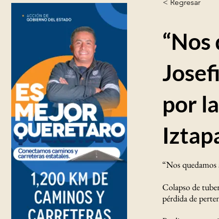
< Regresar
“Nos 
Josef
por l
Iztap
“Nos quedamos si
Colapso de tube
pérdida de perten