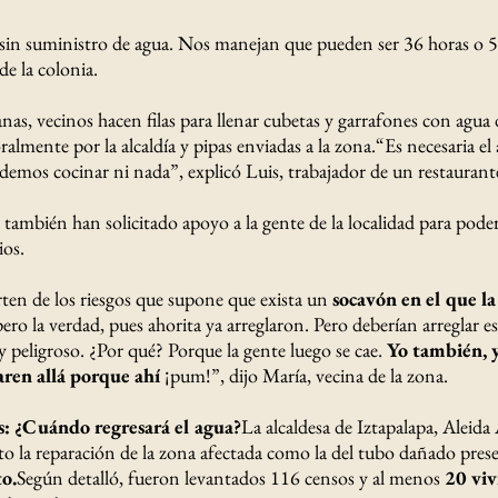
n suministro de agua. Nos manejan que pueden ser 36 horas o 5, 
de la colonia.
canas, vecinos hacen filas para llenar cubetas y garrafones con agua 
almente por la alcaldía y pipas enviadas a la zona.“Es necesaria el 
demos cocinar ni nada”, explicó Luis, trabajador de un restaurant
ambién han solicitado apoyo a la gente de la localidad para poder 
ios.
ten de los riesgos que supone que exista un
socavón en el que l
pero la verdad, pues ahorita ya arreglaron. Pero deberían arreglar e
 peligroso. ¿Por qué? Porque la gente luego se cae.
Yo también, 
ren allá porque ahí
¡pum!”, dijo María, vecina de la zona.
s: ¿Cuándo regresará el agua?
La alcaldesa de Iztapalapa, Aleida
o la reparación de la zona afectada como la del tubo dañado pre
to.
Según detalló, fueron levantados 116 censos y al menos
20 viv