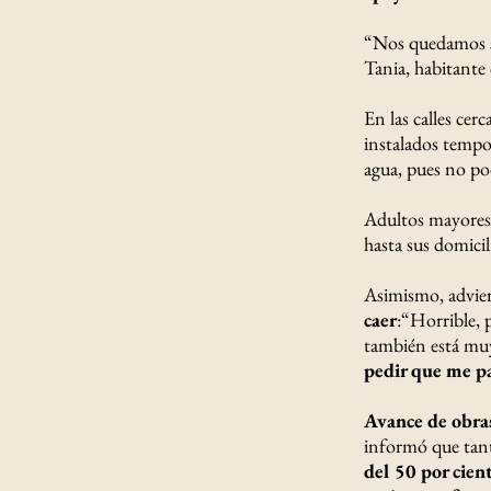
“Nos quedamos si
Tania, habitante 
En las calles cer
instalados tempor
agua, pues no po
Adultos mayores t
hasta sus domicil
Asimismo, advier
caer
:“Horrible, 
también está muy
pedir que me pa
Avance de obra
informó que tant
del 50 por cien