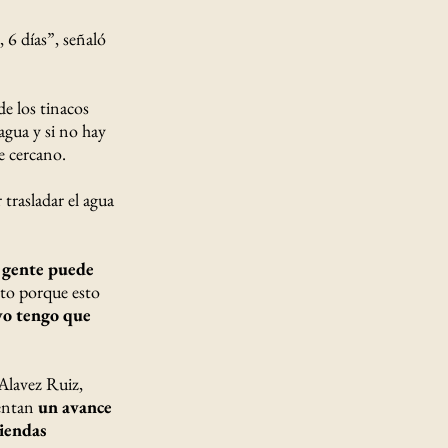
6 días”, señaló
de los tinacos
agua y si no hay
e cercano.
trasladar el agua
a gente puede
sto porque esto
yo tengo que
 Alavez Ruiz,
sentan
un avance
iendas