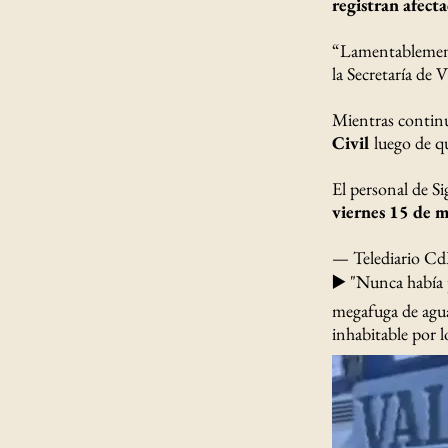
registran afect
“Lamentablemente,
la Secretaría de 
Mientras continú
Civil
luego de qu
El personal de Si
viernes 15 de 
— Telediario Cd
▶️ "Nunca había p
megafuga de agua 
inhabitable por l