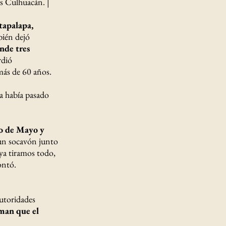
es Culhuacán. |
tapalapa,
bién dejó
nde tres
rdió
más de 60 años.
a había pasado
o de Mayo y
ó un socavón junto
 ya tiramos todo,
ontó.
autoridades
rman que el