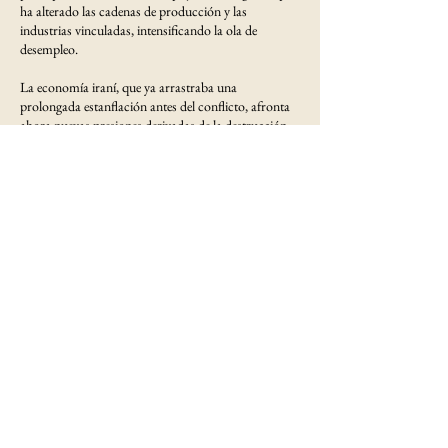
ha alterado las cadenas de producción y las
industrias vinculadas, intensificando la ola de
desempleo.
La economía iraní, que ya arrastraba una
prolongada estanflación antes del conflicto, afronta
ahora nuevas presiones derivadas de la destrucción
de infraestructuras y del bloqueo marítimo impuesto
por Estados Unidos. Los últimos datos del Centro
de Estadísticas de Irán reflejan que la inflación, que
hace un año se situaba en el 38,9%, ha escalado hasta
el 71,8% en vísperas del alto el fuego.
Más del 90% del movimiento de mercancías en el
comercio exterior de Irán se realiza por vía marítima
y la mayor parte de ese tráfico pasa por los puertos
del golfo Pérsico y del mar de Omán.
En este contexto, muchos iraníes han reducido el
gasto en bienes no esenciales y, ante la incertidumbre
sobre la duración del conflicto, optan por destinar
sus limitados ingresos o ahorros a la compra de
productos básicos, especialmente alimentos.