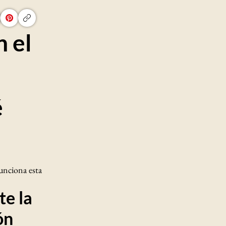
n el
é
funciona esta
te la
ón