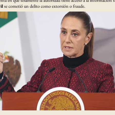
denta en que solamente la autoridad tiene acceso a la información s
il
se cometió un delito como extorsión o fraude.