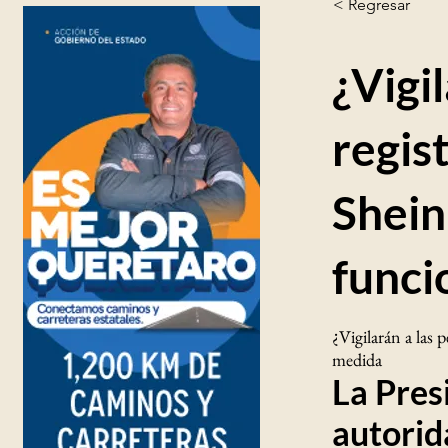
< Regresar
¿Vigi
regis
Shein
funci
¿Vigilarán a las 
medida
La Pres
autorid