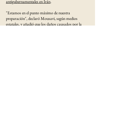
antigubernamentales en Irán
.
"Estamos en el punto máximo de nuestra
preparación", declaró Mousavi, según medios
estatales, y añadió que
los daños causados ​​por la
guerra
habían sido reparados y que la capacidad de
las fuerzas aeroespaciales de la Guardia
Revolucionaria en diversas zonas era mayor que
antes de junio de 2025.